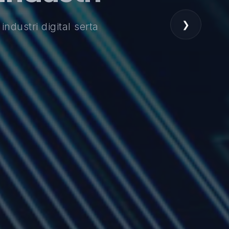
❯
dustri digital serta