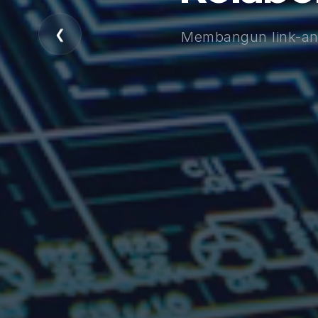
❮
Membangun link-and-