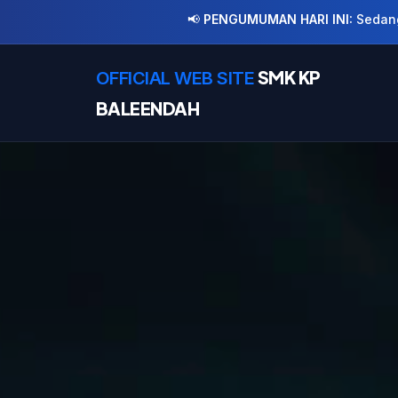

PENGUMUMAN HARI INI:
Sedang Dibuka SPMB SMK KP Baleendah 
SMK KP
OFFICIAL WEB SITE
BALEENDAH