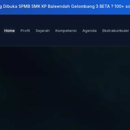
Gelombang 3 BETA ? 100+ siswa telah terdaftar , Tahap penda
Home
Profil
Sejarah
Kompetensi
Agenda
Ekstrakurikuler