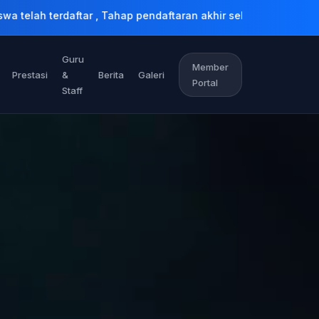
ftaran akhir selama kuota kursi masih tersedia.
Guru
Member
Prestasi
&
Berita
Galeri
Portal
Staff